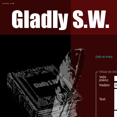
Gladly S.W.
Zpět do knihy
Vklad do kn
Vaše
jméno:
Nadpis:
Text: