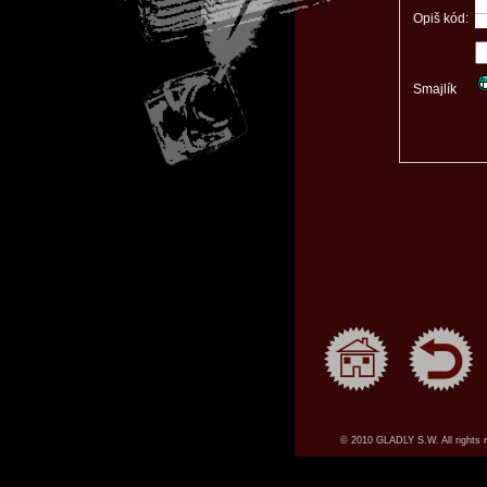
Opiš kód:
Smajlík
© 2010 GLADLY S.W. All rights 