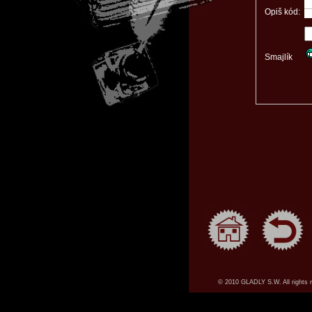
Opiš kód:
Smajlík
© 2010 GLADLY S.W. All rights 