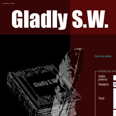
Gladly S.W.
Zpět do knihy
Vklad do kn
Vaše
jméno:
Nadpis:
Text: