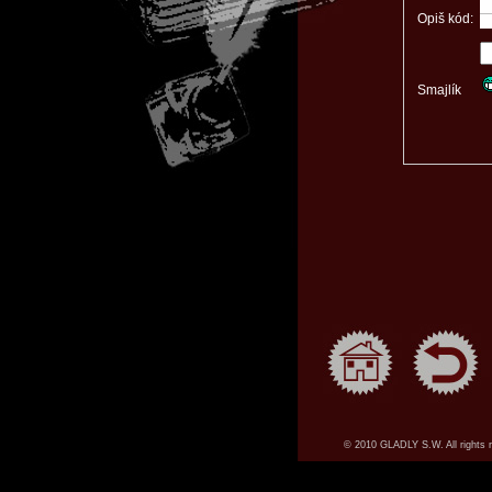
Opiš kód:
Smajlík
© 2010 GLADLY S.W. All rights 