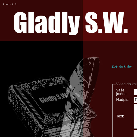
Gladly S.W.
Zpět do knihy
Vklad do kn
Vaše
jméno:
Nadpis:
Text: