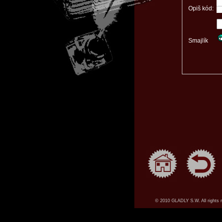
Opiš kód:
Smajlík
© 2010 GLADLY S.W. All rights 