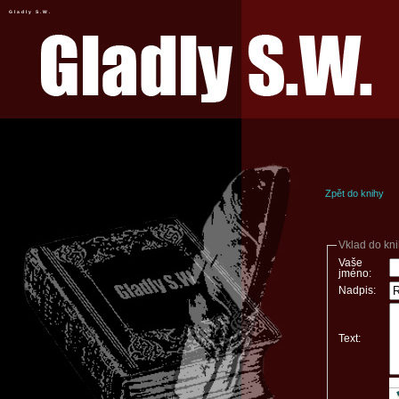
Gladly S.W.
Zpět do knihy
Vklad do kn
Vaše
jméno:
Nadpis:
Text: