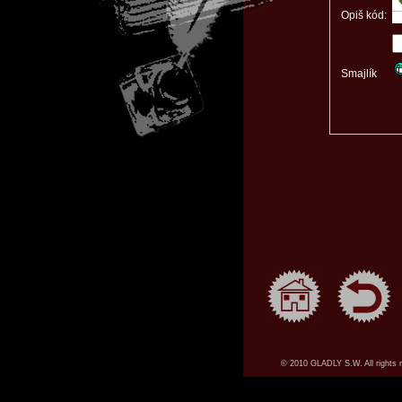
Opiš kód:
Smajlík
© 2010 GLADLY S.W. All rights 