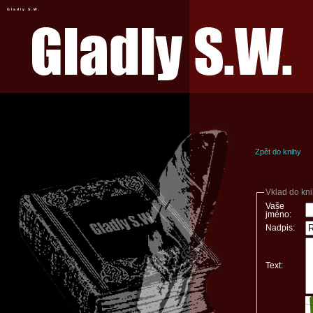
Gladly S.W.
Zpět do knihy
Vklad do kn
Vaše
jméno:
Nadpis:
Text: