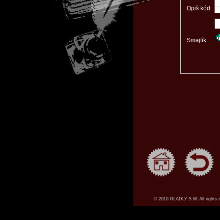
Opiš kód:
Smajlík
© 2010 GLADLY S.W. All rights 