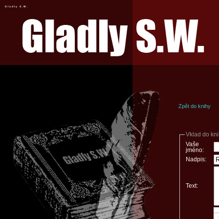
Gladly S.W.
Zpět do knihy
Vklad do kn
Vaše
jméno:
Nadpis:
Text: