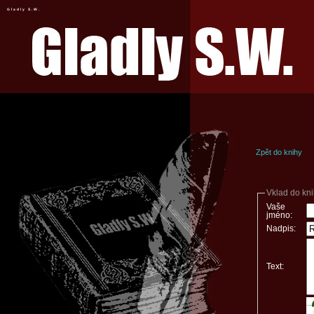
Gladly S.W.
Zpět do knihy
Vklad do kn
Vaše
jméno:
Nadpis:
Text: