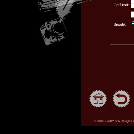
Opiš kód:
Smajlík
© 2010 GLADLY S.W. All rights 