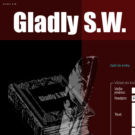
Gladly S.W.
Zpět do knihy
Vklad do kn
Vaše
jméno:
Nadpis:
Text: