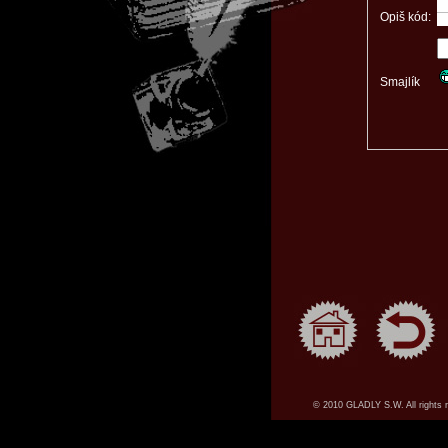
Opiš kód:
Smajlík
© 2010 GLADLY S.W. All rights 