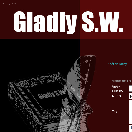
Gladly S.W.
Zpět do knihy
Vklad do kn
Vaše
jméno:
Nadpis:
Text: