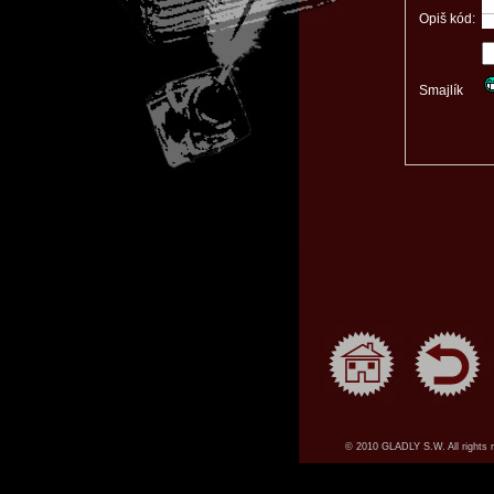
Opiš kód:
Smajlík
© 2010 GLADLY S.W. All rights 