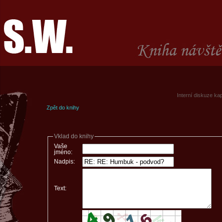
Interní diskuze ka
Zpět do knihy
Vklad do knihy
Vaše
jméno:
Nadpis:
Text: