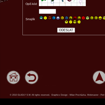
Opiš kód:
Smajlík
© 2010 GLADLY S.W. All rights reserved, Graphics Design - Milan Procházka, Webmaster - Petr