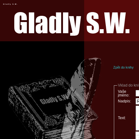
Gladly S.W.
Zpět do knihy
Vklad do kn
Vaše
jméno:
Nadpis:
Text: