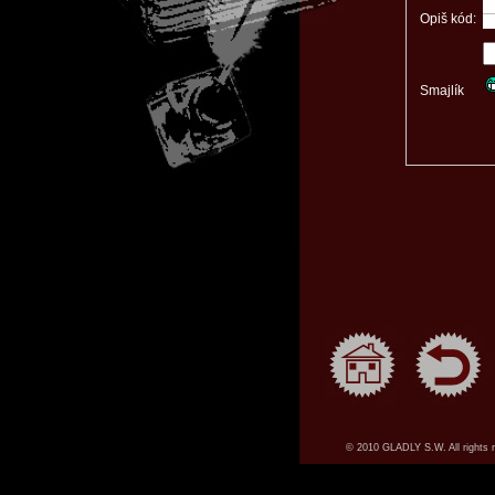
Opiš kód:
Smajlík
© 2010 GLADLY S.W. All rights 