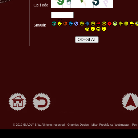
Opiš kód:
Smajlík
© 2010 GLADLY S.W. All rights reserved, Graphics Design - Milan Procházka, Webmaster - Petr