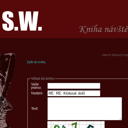
Interní diskuze ka
Zpět do knihy
Vklad do knihy
Vaše
jméno:
Nadpis:
Text: