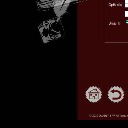
Opiš kód:
Smajlík
© 2010 GLADLY S.W. All rights 