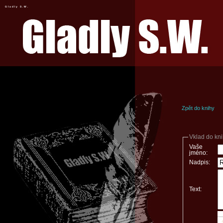
Gladly S.W.
Zpět do knihy
Vklad do kn
Vaše
jméno:
Nadpis:
Text: