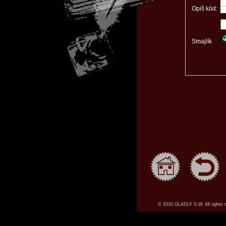
Opiš kód:
Smajlík
© 2010 GLADLY S.W. All rights 