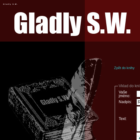
Gladly S.W.
Zpět do knihy
Vklad do kn
Vaše
jméno:
Nadpis:
Text: