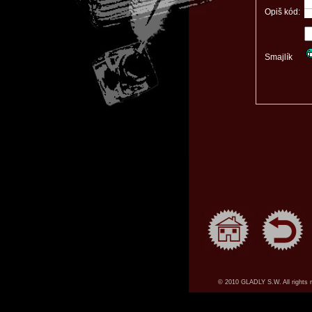
Opiš kód:
Smajlík
© 2010 GLADLY S.W. All rights 