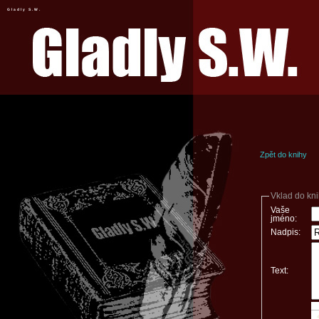
Gladly S.W.
Zpět do knihy
Vklad do kn
Vaše
jméno:
Nadpis:
Text: