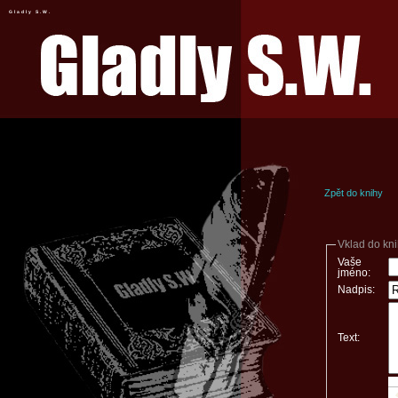
Gladly S.W.
Zpět do knihy
Vklad do kn
Vaše
jméno:
Nadpis:
Text: