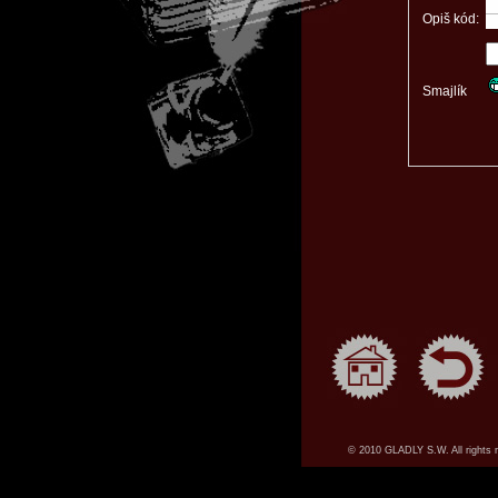
Opiš kód:
Smajlík
© 2010 GLADLY S.W. All rights 