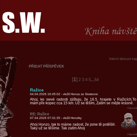
Interní diskuze ka
PŘIDAT PŘÍSPĚVEK
[
1
]
2
3
4
5
...
54
Ražice
04.04.2026 16:45:02 - vložil Honza ze Strakonic
Ahoj, ke swvé radosti zjištuju, že 16.5. hrajete v Ražicích.To
mám pře kopec cca 15 km. Už se těším, Zatím se mějte krásně.
Odpovědě
RE: Ražice
07.04.2026 07:31:35 - vložil Honziky
Ahoj Honzo, tak to máme radost, že jsme tě potěšili.
Taky už se těšíme. Tak zatím Ahoj
Odpovědě