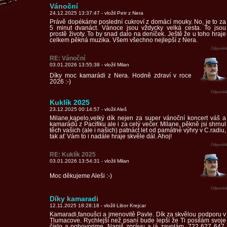
Vánoční
24.12.2025 13:37:47 - vložil Petr z Nera
Právě dopékáme poslední cukroví z domácí mouky. No, je to za
5 minut dvanáct. Vánoce jsou vždycky velká cesta. To jsou
prostě životy. To by snad dalo na deníček. Ještě že u toho hraje
celkem pěkná muzika. Všem všechno nejlepší z Nera.
Odpovědě
RE: Vánoční
03.01.2026 13:55:38 - vložil Milan
Díky moc kamarádi z Nera. Hodně zdraví v roce
2026 :-)
Odpovědě
Kuklík 2025
23.12.2025 00:14:57 - vložil Aleš
Milane,kapelo,velký dík nejen za super vánoční koncert váš a
kamarádů z Pacifiku ale i za celý večer. Milane, pěkně jsi shrnul
těch vašich (ale i našich) patnáct let od památné výhry v C.radiu,
tak ať Vám to i nadále hraje skvěle dál. Ahoj!
Odpovědě
RE: Kuklík 2025
03.01.2026 13:54:31 - vložil Milan
Moc děkujeme Aleši :-)
Odpovědě
Díky kamaradi
12.11.2025 18:28:18 - vložil Libor Krejcar
Kamaradi,fanoušci a jmenovitě Pavle. Dík za skvělou podporu v
Tlumacove. Rychlejší než psaní bude lepší že Ti posílám svoje
číslo a pohovorime. Napiš zprávu a já zavolám. 722 627 647.