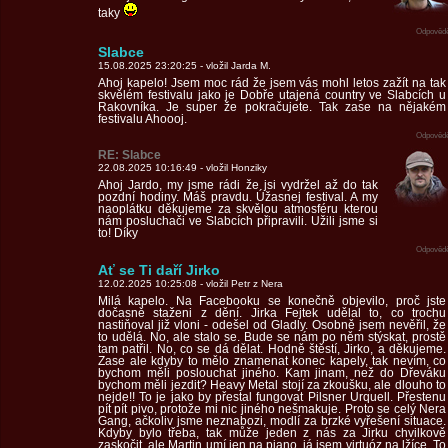
taky
Odpovědě
Slabce
15.08.2025 23:20:25 - vložil Jarda M.
Ahoj kapelo! Jsem moc rád že jsem vás mohl letos zažít na tak
skvělém festivalu jako je Dobře utajená country ve Slabcích u
Rakovníka. Je super že pokračujete. Tak zase na nějakém
festivalu Ahoooj.
Odpovědě
RE: Slabce
22.08.2025 10:16:49 - vložil Honziky
Ahoj Jardo, my jsme rádi že jsi vydržel až do tak
pozdní hodiny. Máš pravdu. Úžasnej festival. A my
naoplátku děkujeme za skvělou atmosféru kterou
nám posluchači ve Slabcích připravili. Užili jsme si
to! Díky
Odpovědě
Ať se Ti daří Jirko
12.02.2025 10:25:08 - vložil Petr z Nera
Milá kapelo. Na Facebooku se konečně objevilo, proč jste
dočasně staženi z dění. Jirka Fejtek udělal to, co trochu
nastiňoval již vloni - odešel od Gladly. Osobně jsem nevěřil, že
to udělá. No, ale stalo se. Bude se nám po něm stýskat, prostě
tam patřil. No, co se dá dělat. Hodně štěstí, Jirko, a děkujeme.
Zase ale kdyby to mělo znamenat konec kapely, tak nevím, co
bychom měli poslouchat jiného. Kam jinam, než do Dřeváku
bychom měli jezdit? Heavy Metal stojí za zkoušku, ale dlouho to
nejde!! To je jako by přestal fungovat Pilsner Urquell. Přestenu
pít pít pivo, protože mi nic jiného nešmakuje. Proto se celý Nera
Gang, ačkoliv jsme neznabozi, modlí za brzké vyřešení situace.
Kdyby bylo třeba, tak může jeden z nás za Jirku chvilkově
zaskočit, ale Martin umí jen na piano, já jsem virtuóz na lžíce. To