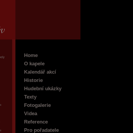
Home
pely
O kapele
Kalendář akcí
Historie
Hudební ukázky
Texty
Fotogalerie
t
Videa
Reference
Pro pořadatele
t