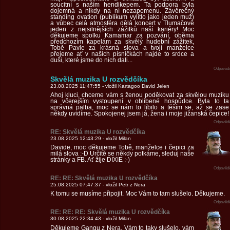
soucitní s naším hendikepem. Ta podpora byla
dojemná a nikdy na ní nezapomenu. Závěrečný
standing ovation (publikum vylítlo jako jeden muž)
a vůbec celá atmosféra dělá koncert v Tlumačově
jeden z nejsilnějších zážitků naší kariéry! Moc
děkujeme spolku Kamamar za pozvání, oběma
předchozím kapelám za skvělý hudební zážitek,
Tobě Pavle za krásná slova a tvojí manželce
přejeme ať v našich písničkách najde to srdce a
duši, které jsme do nich dali...
Odpovědě
Skvělá muzika U rozvědčíka
23.08.2025 11:47:55 - vložil Kartagoo David Jelen
Ahoj kluci, chceme vám s ženou poděkovat za skvělou muziku
na včerejším vystoupení v oblíbené hospůdce. Byla to ta
správná palba, moc se nám to líbilo a těším se, až se zase
někdy uvidíme. Spokojenej jsem já, žena i moje jižanská čepice!
Odpovědě
RE: Skvělá muzika U rozvědčíka
23.08.2025 12:43:29 - vložil Milan
Davide, moc děkujeme Tobě, manželce i čepici za
milá slova :-D Určitě se někdy potkáme, sleduj naše
stránky a FB. Ať žije DIXIE :-)
Odpovědě
RE: RE: Skvělá muzika U rozvědčíka
25.08.2025 07:47:37 - vložil Petr z Nera
K tomu se musíme připojit. Moc Vám to tam slušelo. Děkujeme.
Odpovědě
RE: RE: RE: Skvělá muzika U rozvědčíka
30.08.2025 22:34:43 - vložil Milan
Děkujeme Gangu z Nera. Vám to taky slušelo, vám