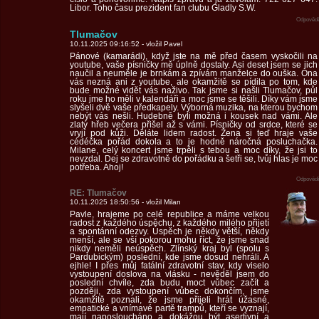
Libor. Toho času prezident fan clubu Gladly S.W.
Odpovědě
Tlumačov
10.11.2025 09:16:52 - vložil Pavel
Pánové (kamarádi), když jste na mě před časem vyskočili na
youtube, vaše písničky mě úplně dostaly. Asi deset jsem se jich
naučil a neuměle je brnkám a zpívám manželce do ouška. Ona
vás nezná ani z youtube, ale okamžitě se pídila po tom, kde
bude možné vidět vás naživo. Tak jsme si našli Tlumačov, půl
roku jme ho měli v kalendáři a moc jsme se těšili. Díky vám jsme
slyšeli dvě vaše předkapely. Výborná muzika, na kterou bychom
nebýt vás nešli. Hudebně byli možná i kousek nad vámi. Ale
zlatý hřeb večera přišel až s vámi. Písničky od srdce, které se
vryjí pod kůži. Děláte lidem radost. Žena si teď hraje vaše
cédéčka pořád dokola a to je hodně náročná posluchačka.
Milane, celý koncert jsme trpěli s tebou a moc díky, že jsi to
nevzdal. Dej se zdravotně do pořádku a šetři se, tvůj hlas je moc
potřeba. Ahoj!
Odpovědě
RE: Tlumačov
10.11.2025 18:50:56 - vložil Milan
Pavle, hrajeme po celé republice a máme velkou
radost z každého úspěchu, z každého milého přijetí
a spontánní odezvy. Úspěch je někdy větší, někdy
menší, ale se vší pokorou mohu říct, že jsme snad
nikdy neměli neúspěch. Zlínský kraj byl (spolu s
Pardubickým) poslední, kde jsme dosud nehráli. A
ejhle! I přes můj fatální zdravotní stav, kdy viselo
vystoupení doslova na vlásku - nevěděl jsem do
poslední chvíle, zda budu moct vůbec začít a
později, zda vystoupení vůbec dokončím, jsme
okamžitě poznali, že jsme přijeli hrát úžasné,
empatické a vnímavé partě trampů, kteří se vyznají,
mají naposloucháno a dokážou být asertivní a