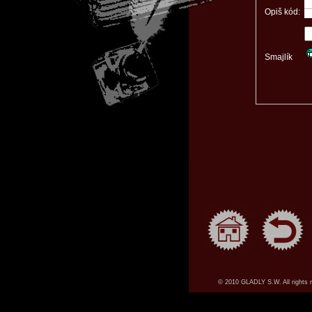
Opiš kód:
Smajlík
© 2010 GLADLY S.W. All rights 