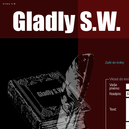
Gladly S.W.
Zpět do knihy
Vklad do kn
Vaše
jméno:
Nadpis:
Text: