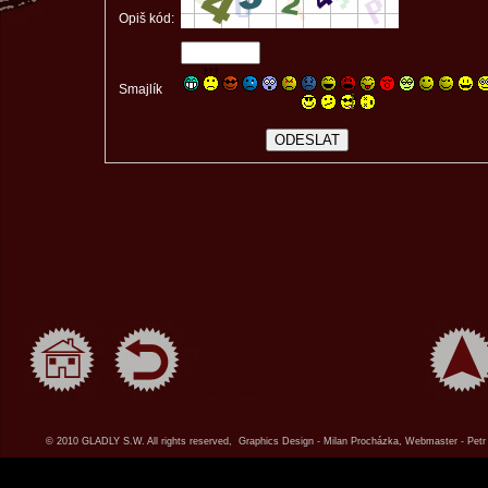
Opiš kód:
Smajlík
© 2010 GLADLY S.W. All rights reserved, Graphics Design - Milan Procházka, Webmaster - Petr