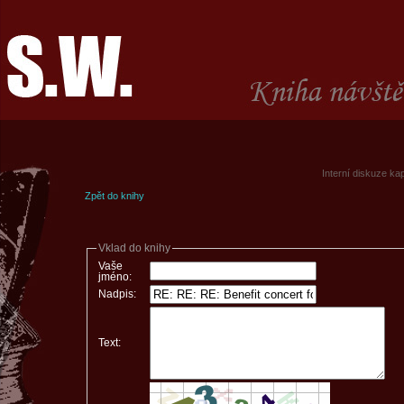
Interní diskuze ka
Zpět do knihy
Vklad do knihy
Vaše
jméno:
Nadpis:
Text: