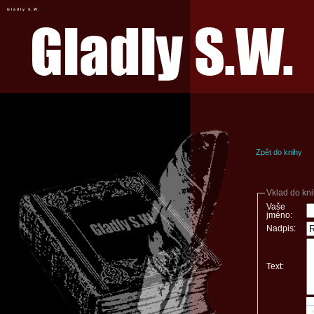
Gladly S.W.
Zpět do knihy
Vklad do kn
Vaše
jméno:
Nadpis:
Text: