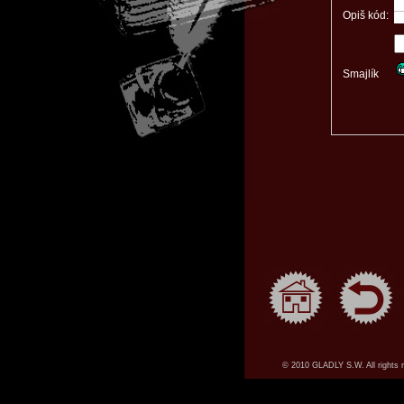
Opiš kód:
Smajlík
© 2010 GLADLY S.W. All rights 