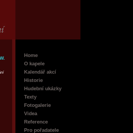
Home
.W.
O kapele
Kalendář akcí
ání
Historie
Hudební ukázky
Texty
Fotogalerie
Videa
Reference
Pro pořadatele