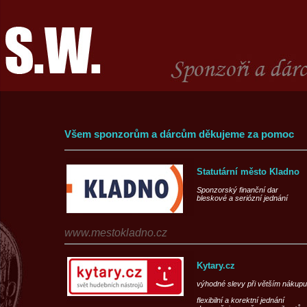
Všem sponzorům a dárcům děkujeme za pomoc
Statutární město Kladno
Sponzorský finanční dar
bleskové a seriózní jednání
www.mestokladno.cz
Kytary.cz
výhodné slevy při větším nákupu
flexibilní a korektní jednání