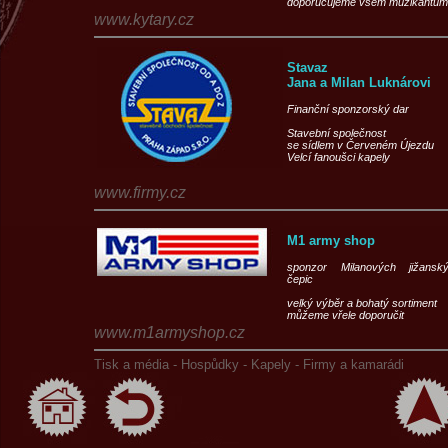
doporučujeme všem muzikantům
www.kytary.cz
Stavaz
Jana a Milan Luknárovi
Finanční sponzorský dar
Stavební společnost
se sídlem v Červeném Újezdu
Velcí fanoušci kapely
www.firmy.cz
M1 army shop
sponzor Milanových jižansk
čepic
velký výběr a bohatý sortiment
můžeme vřele doporučit
www.m1armyshop.cz
Tisk a média -
Hospůdky -
Kapely -
Firmy a kamarádi