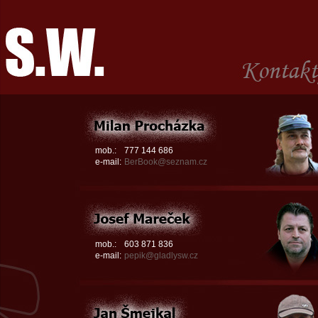
mob.:
777 144 686
e-mail:
BerBook@seznam.cz
mob.:
603 871 836
e-mail:
pepik@gladlysw.cz