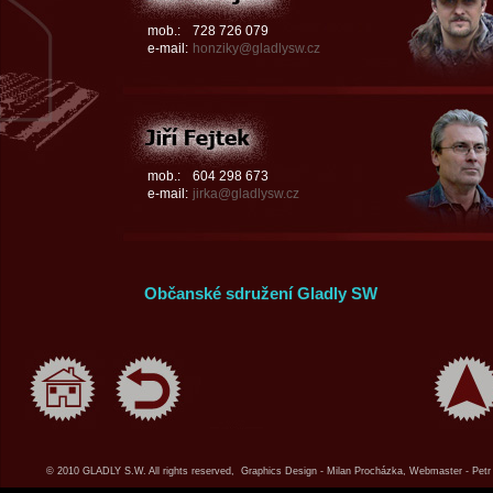
mob.:
728 726 079
e-mail:
honziky@gladlysw.cz
mob.:
604 298 673
e-mail:
jirka@gladlysw.cz
Občanské sdružení Gladly SW
© 2010 GLADLY S.W. All rights reserved, Graphics Design - Milan Procházka, Webmaster - Petr