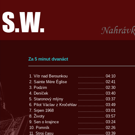
Za 5 minut dvanáct
1. Vítr nad Berounkou
......................
04:10
2. Sainte Mére Église
......................
02:41
3. Podzim
......................
02:30
4. Deníček
......................
03:40
5. Staronový mlýny
......................
03:37
6. Pilot Václav z Kročehlav
......................
03:49
7. Srpen 1968
......................
03:01
8. Životy
......................
03:57
9. Sen o krajince
......................
03:24
10. Pomník
......................
02:26
11. Stroj času
......................
03:39