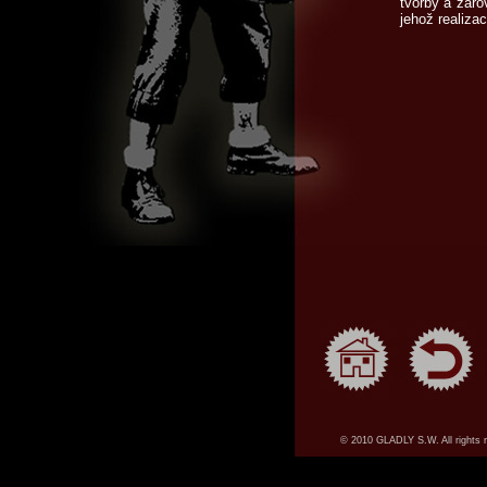
tvorby a zár
jehož realiza
© 2010 GLADLY S.W. All rights 