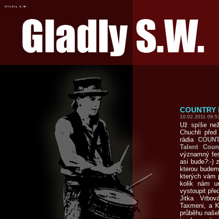
Gladly S.W.
COUNTRY F
10.02.2011 09:5
Už spíše než
Chuchli před
rádia
COUNT
Talent Coun
významný fest
asi bude?:-) 
kterou budem
kterých vám p
kolik nám u
vystoupit pře
Jitka Vrbov
Taxmeni, a K
průběhu našeh